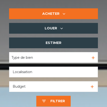
ACHETER
LOUER
De l'ancien
De l'immo pro
ESTIMER
à l'année
De l'immo pro
Type de bien
Budget
FILTRER