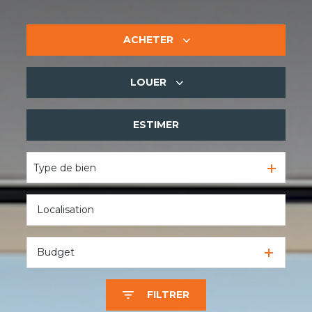
ACHETER
LOUER
De l'ancien
De l'immo pro
ESTIMER
à l'année
De l'immo pro
Type de bien
Budget
FILTRER