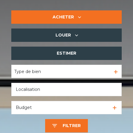
ACHETER
LOUER
De l'ancien
De l'immo pro
ESTIMER
à l'année
De l'immo pro
Type de bien
Budget
FILTRER