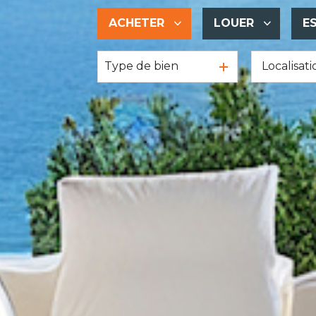
ACHETER
LOUER
E
Type de bien
De l'ancien
à l'année
De l'immo pro
De l'immo pro