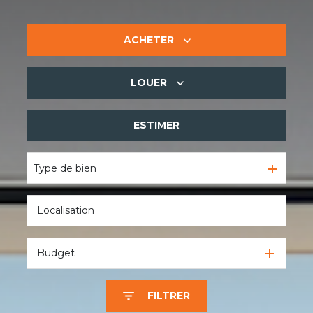
ACHETER
LOUER
De l'ancien
De l'immo pro
ESTIMER
à l'année
De l'immo pro
Type de bien
Budget
FILTRER