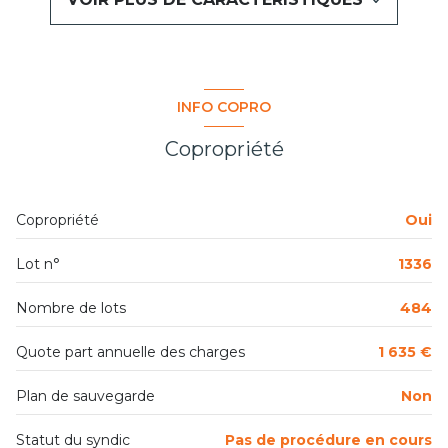
cuisine américaine (équipée)
Chauffage collectif : autre (autre)
INFO COPRO
exposition Sud
Copropriété
3ème étage
Copropriété
Oui
9 étage(s)
Lot n°
1336
ascenseur
Nombre de lots
484
vue vue latérale mer
Quote part annuelle des charges
1 635 €
balcon
Plan de sauvegarde
Non
Statut du syndic
Pas de procédure en cours
visiophone