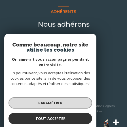
ADHÉRENTS
Nous adhérons
Comme beaucoup, notre site
utilise les cookies
On aimerait vous accompagner pendant
votre visite.
En poursuivant, vous acceptez l'utilisation des
cookies par ce site, afin de vous proposer des
contenus adaptés et réaliser des statistiques !
© 2026 | Tous droits réservés
PARAMÉTRER
Nos honoraires
Nos partenaires
Mentions légales
Admin
Politique RGPD
Cookies
TOUT ACCEPTER
A+ Immobilier-Patrimoine
Réalisé par :