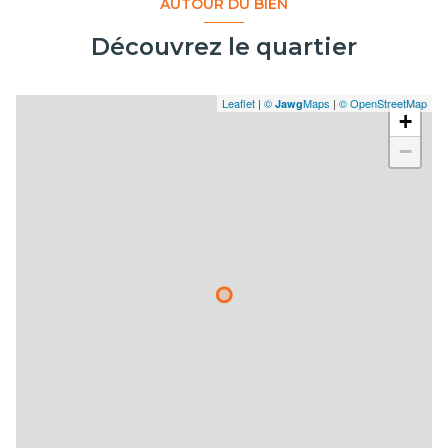
AUTOUR DU BIEN
Découvrez le quartier
Leaflet
|
©
Maps
|
© OpenStreetMap
Jawg
+
−