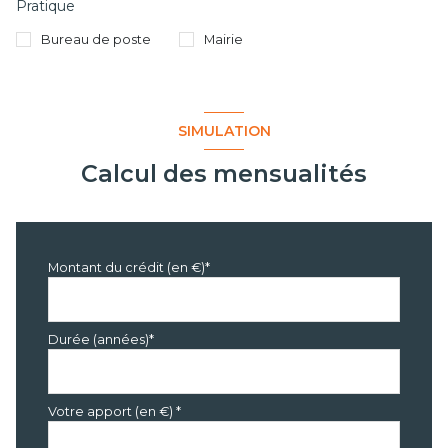
Pratique
Bureau de poste
Mairie
SIMULATION
Calcul des mensualités
Montant du crédit (en €)*
Durée (années)*
Votre apport (en €) *