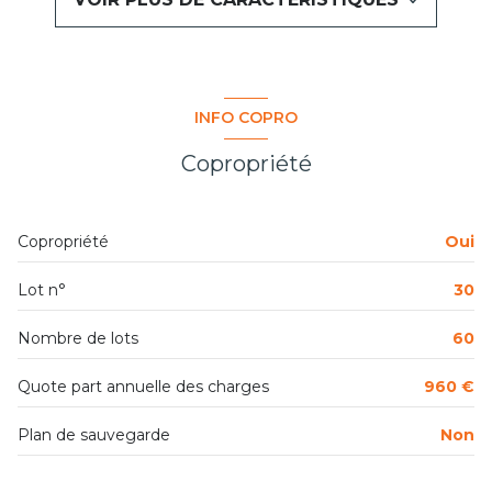
cuisine américaine (équipée)
1 parking(s)
INFO COPRO
exposition Sud-Est
Copropriété
5ème étage
Copropriété
Oui
5 étage(s)
Lot n°
30
vue Dégagée, Notre Dame et mer
Nombre de lots
60
cave
Quote part annuelle des charges
960 €
balcon
Plan de sauvegarde
Non
interphone