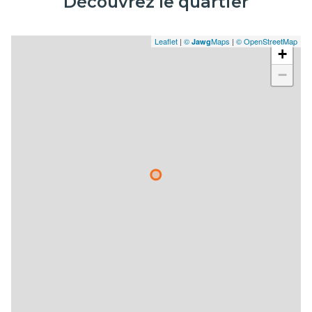
Découvrez le quartier
Leaflet
|
©
Maps
|
© OpenStreetMap
Jawg
+
−