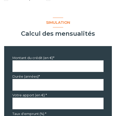
SIMULATION
Calcul des mensualités
Montant du crédit (en €)*
Durée (années)*
Votre apport (en €) *
Taux d'emprunt (%) *