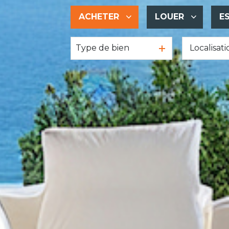
ACHETER
LOUER
E
Type de bien
De l'ancien
à l'année
De l'immo pro
De l'immo pro