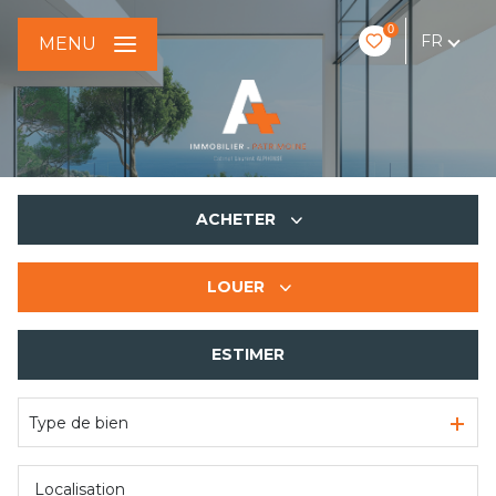
0
FR
MENU
ACHETER
LOUER
De l'ancien
De l'immo pro
ESTIMER
à l'année
De l'immo pro
Type de bien