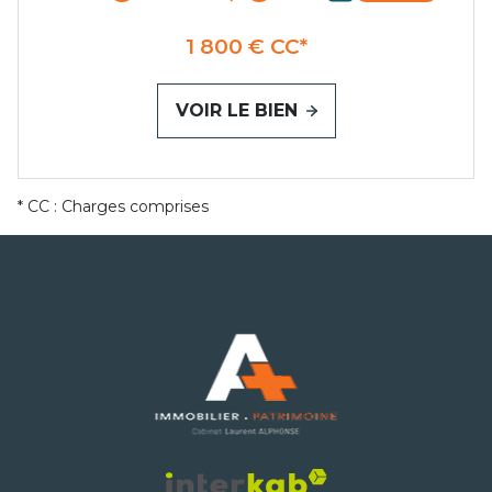
1 800 € CC*
VOIR LE BIEN
* CC : Charges comprises