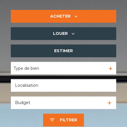
ACHETER
LOUER
De l'ancien
De l'immo pro
ESTIMER
à l'année
De l'immo pro
Type de bien
Budget
FILTRER