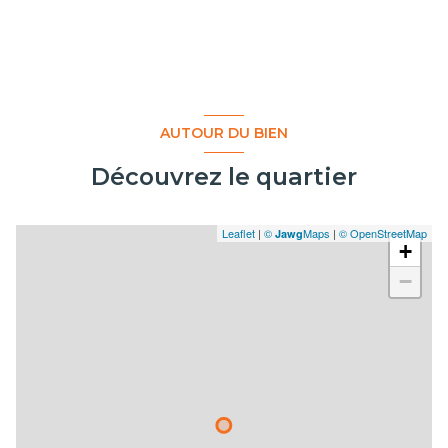
AUTOUR DU BIEN
Découvrez le quartier
Leaflet
|
©
Maps
|
© OpenStreetMap
Jawg
+
−