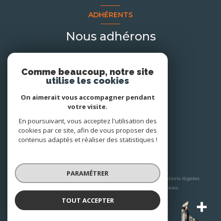
ADHÉRENTS
Nous adhérons
Comme beaucoup, notre site
utilise les cookies
On aimerait vous accompagner pendant
votre visite.
En poursuivant, vous acceptez l'utilisation des
cookies par ce site, afin de vous proposer des
contenus adaptés et réaliser des statistiques !
© 2026 | Tous droits réservés
PARAMÉTRER
Nos honoraires
Nos partenaires
Mentions légales
Admin
Politique RGPD
Cookies
TOUT ACCEPTER
A+ Immobilier-Patrimoine
Réalisé par :
Agence