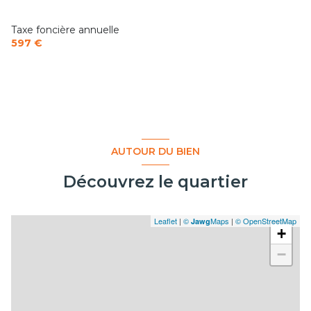
Taxe foncière annuelle
597 €
AUTOUR DU BIEN
Découvrez le quartier
Leaflet
|
©
Maps
|
© OpenStreetMap
Jawg
+
−