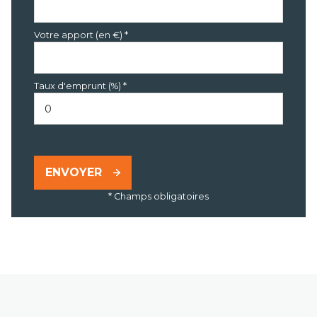
Votre apport (en €) *
Taux d'emprunt (%) *
ENVOYER
* Champs obligatoires