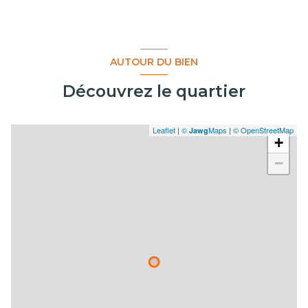
AUTOUR DU BIEN
Découvrez le quartier
Leaflet
|
©
Maps
|
© OpenStreetMap
Jawg
+
−