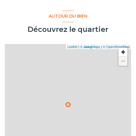
AUTOUR DU BIEN
Découvrez le quartier
Leaflet
|
©
Maps
|
© OpenStreetMap
Jawg
+
−