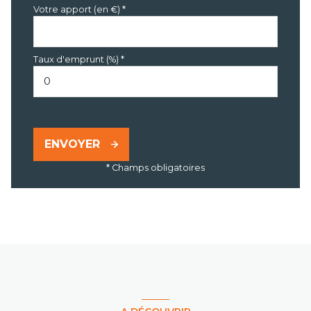
Votre apport (en €) *
Taux d'emprunt (%) *
ENVOYER
* Champs obligatoires