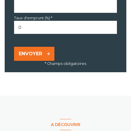
Taux d'emprunt (%) *
ENVOYER
* Champs obligatoires
A DÉCOUVRIR