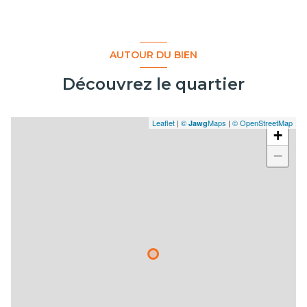
AUTOUR DU BIEN
Découvrez le quartier
Leaflet
|
©
Maps
|
© OpenStreetMap
Jawg
+
−