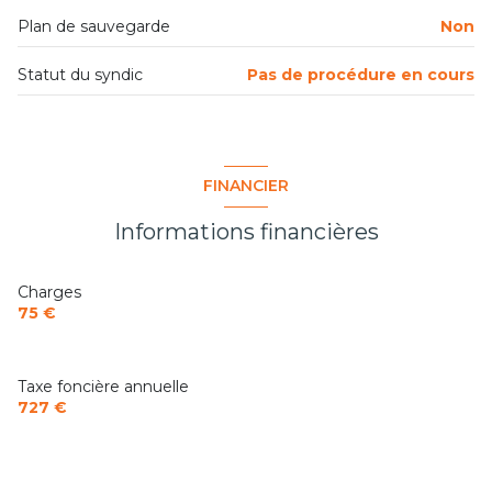
cave
Plan de sauvegarde
Non
Statut du syndic
Pas de procédure en cours
terrasse
interphone
FINANCIER
quartier Sainte Anne
Informations financières
Charges
75 €
Taxe foncière annuelle
727 €