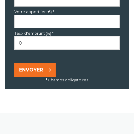
Votre apport (en €) *
Taux d'emprunt (%) *
ENVOYER
* Champs obligatoires