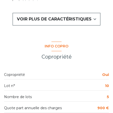
1 salle(s) de bain
construit en 1930
VOIR PLUS DE CARACTÉRISTIQUES
cuisine américaine (équipée)
Chauffage individuel : convecteur (electrique)
INFO COPRO
exposition Ouest
Copropriété
1 niveau(x)
Copropriété
Oui
1er étage
Lot n°
10
1 étage(s)
Nombre de lots
5
vue Dégagée
Quote part annuelle des charges
900 €