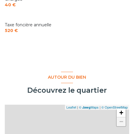
40 €
Taxe foncière annuelle
520 €
AUTOUR DU BIEN
Découvrez le quartier
Leaflet
|
©
Maps
|
© OpenStreetMap
Jawg
+
−