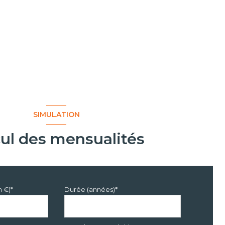
SIMULATION
cul des mensualités
n €)*
Durée (années)*