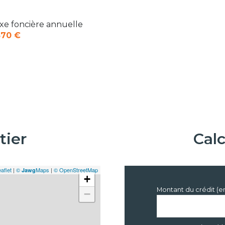
xe foncière annuelle
370 €
tier
Cal
aflet
|
©
Maps
|
© OpenStreetMap
Jawg
+
Montant du crédit (e
−