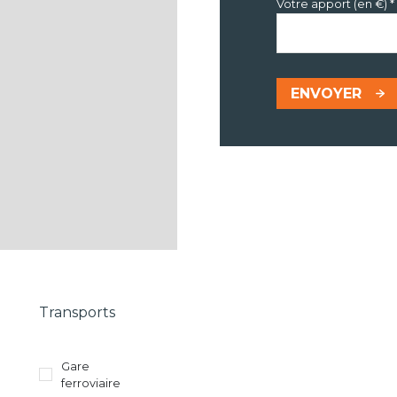
Votre apport (en €) *
ENVOYER
Transports
Gare
ferroviaire