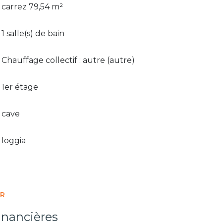
carrez 79,54 m²
1 salle(s) de bain
Chauffage collectif : autre (autre)
1er étage
cave
loggia
ER
inancières