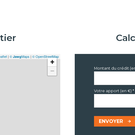
tier
Cal
aflet
|
©
Maps
|
© OpenStreetMap
Jawg
+
Montant du crédit (e
−
Votre apport (en €) *
ENVOYER