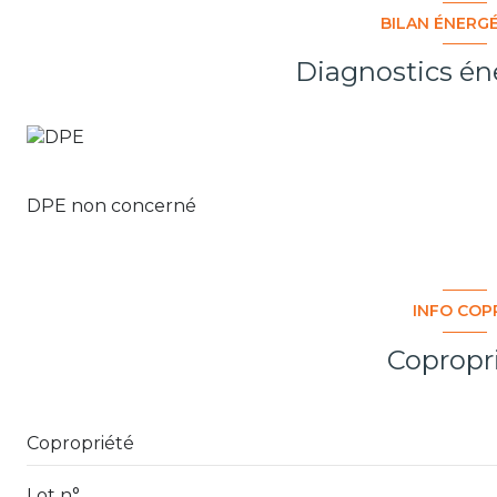
BILAN ÉNERG
Diagnostics én
DPE non concerné
INFO COP
Copropr
Copropriété
Lot n°