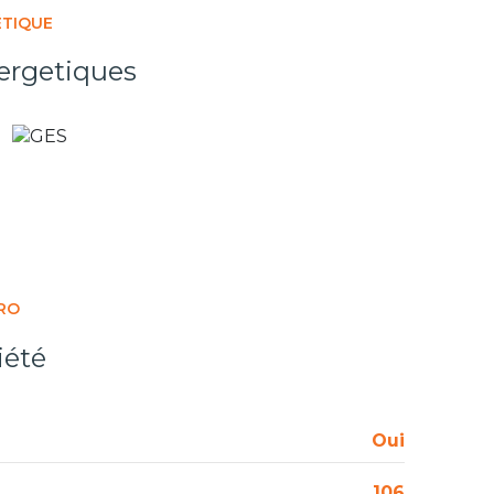
ÉTIQUE
ergetiques
RO
iété
Oui
106