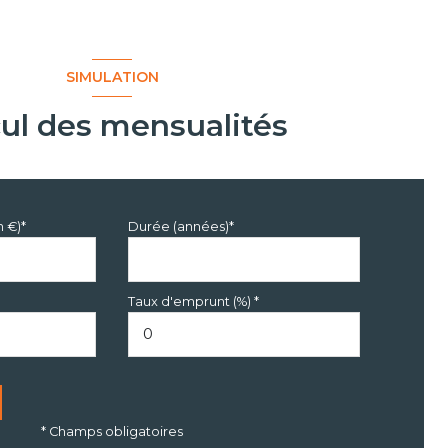
SIMULATION
cul des mensualités
n €)*
Durée (années)*
Taux d'emprunt (%) *
* Champs obligatoires