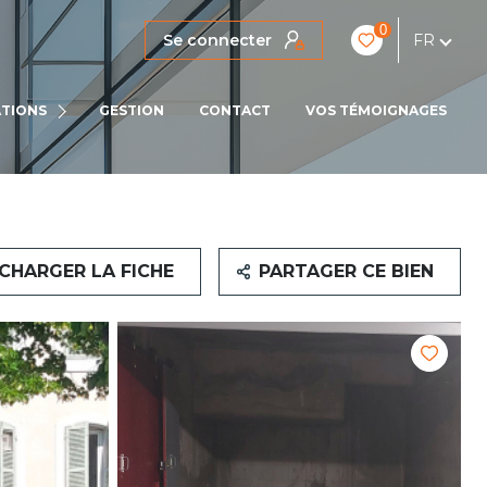
0
Se connecter
FR
IENS
TIONS
GESTION
CONTACT
VOS TÉMOIGNAGES
LOCATIONS PRO
CHARGER LA FICHE
PARTAGER CE BIEN