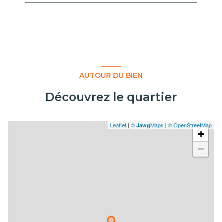
1 salle(s) de bain
1 salle(s) d'eau
cuisine séparée (équipée)
AUTOUR DU BIEN
Chauffage individuel : radiateur (gaz)
Découvrez le quartier
4 garage(s)
Leaflet
|
©
Maps
|
© OpenStreetMap
Jawg
+
exposition Sud-Ouest
−
2 niveau(x)
vue JARDIN
accès handicapé