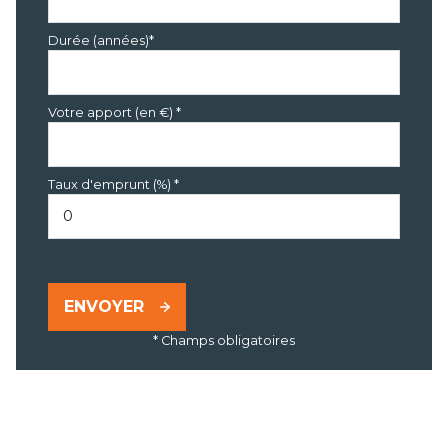
Durée (années)*
Votre apport (en €) *
Taux d'emprunt (%) *
ENVOYER
* Champs obligatoires