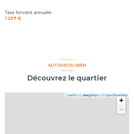
terrasse
9.00 m²
arboré
annexe
2.00 m²
Taxe foncière annuelle
1 207 €
AUTOUR DU BIEN
Découvrez le quartier
Leaflet
|
©
Maps
|
© OpenStreetMap
Jawg
+
−