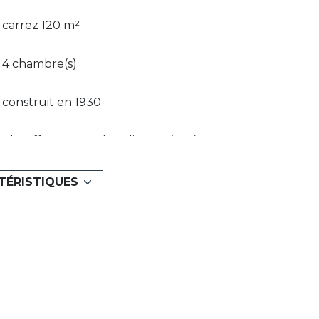
carrez 120 m²
4 chambre(s)
construit en 1930
Chauffage central : radiateur (gaz)
exposition Est
TÉRISTIQUES
vue JARDIN