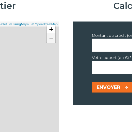
tier
Cal
aflet
|
©
Maps
|
© OpenStreetMap
Jawg
+
Montant du crédit (e
−
Votre apport (en €) *
ENVOYER