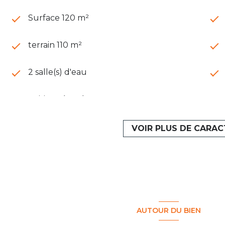
Surface 120 m²
terrain 110 m²
2 salle(s) d'eau
cuisine séparée
1 garage(s)
VOIR PLUS DE CARAC
2 niveau(x)
terrasse
AUTOUR DU BIEN