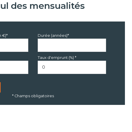
cul des mensualités
n €)*
Durée (années)*
Taux d'emprunt (%) *
* Champs obligatoires