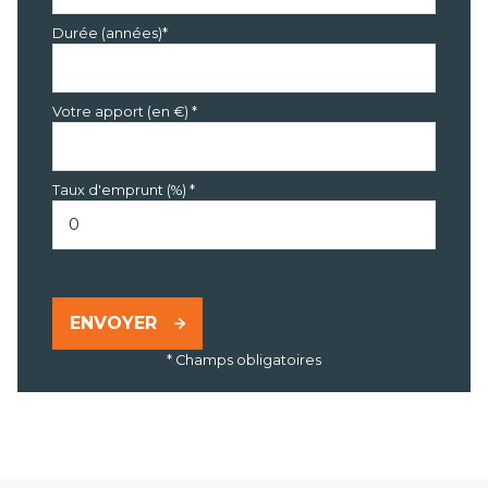
Durée (années)*
Votre apport (en €) *
Taux d'emprunt (%) *
ENVOYER
* Champs obligatoires