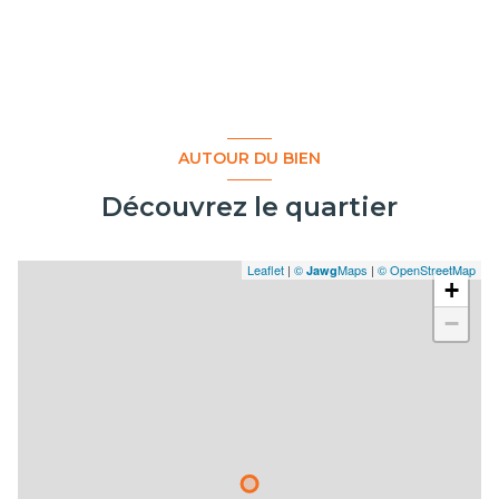
AUTOUR DU BIEN
Découvrez le quartier
Leaflet
|
©
Maps
|
© OpenStreetMap
Jawg
+
−