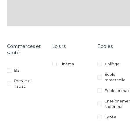
Commerces et
Loisirs
Ecoles
santé
Cinéma
Collège
Bar
École
maternelle
Presse et
Tabac
École primai
Enseigneme
supérieur
Lycée