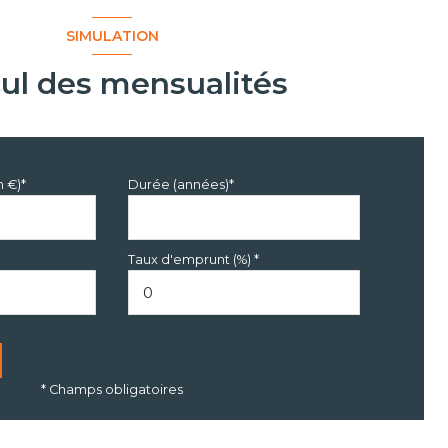
SIMULATION
cul des mensualités
n €)*
Durée (années)*
Taux d'emprunt (%) *
* Champs obligatoires