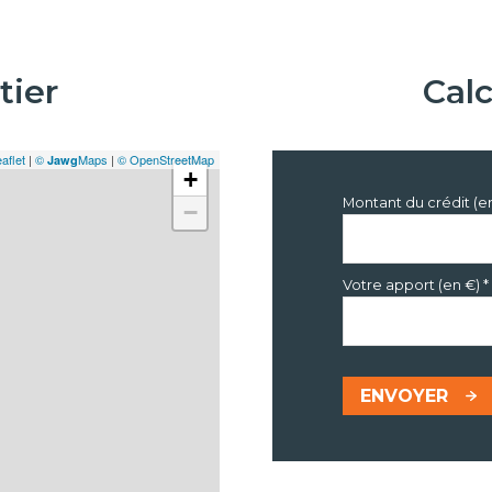
tier
Cal
aflet
|
©
Maps
|
© OpenStreetMap
Jawg
+
Montant du crédit (e
−
Votre apport (en €) *
ENVOYER