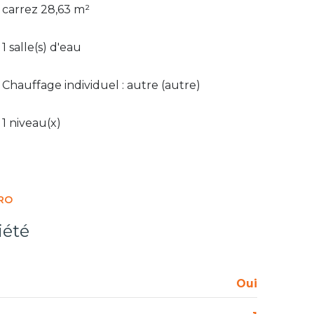
carrez 28,63 m²
1 salle(s) d'eau
Chauffage individuel : autre (autre)
1 niveau(x)
RO
iété
Oui