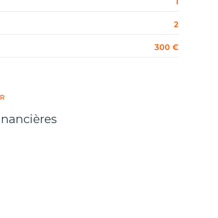
1
2
300 €
ER
inancières