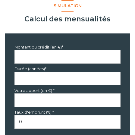
SIMULATION
Calcul des mensualités
Montant du crédit (en €)*
Durée (années)*
Votre apport (en €) *
Taux d'emprunt (%) *