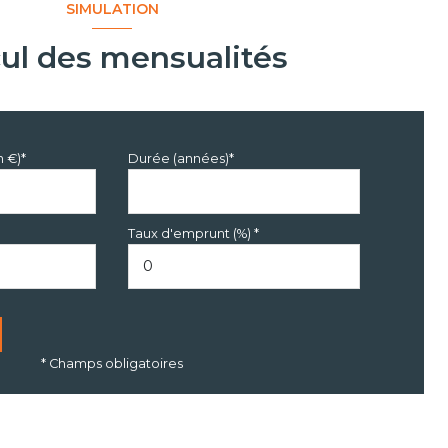
SIMULATION
cul des mensualités
n €)*
Durée (années)*
Taux d'emprunt (%) *
* Champs obligatoires