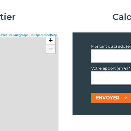
tier
Cal
aflet
|
©
Maps
|
© OpenStreetMap
Jawg
+
Montant du crédit (e
−
Votre apport (en €) *
ENVOYER