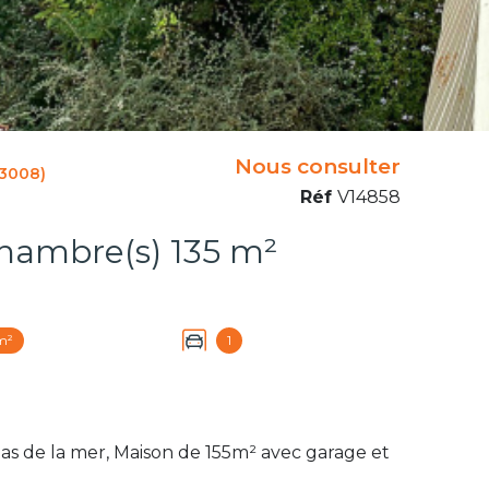
Nous consulter
13008)
Réf
V14858
Maison 5 pièce(s) 4 chambre(s) 135 m²
m²
1
s de la mer, Maison de 155m² avec garage et