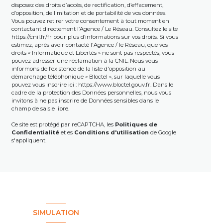
disposez des droits d’accès, de rectification, d’effacement,
d’opposition, de limitation et de portabilité de vos données.
Vous pouvez retirer votre consentement à tout moment en
contactant directement l’Agence / Le Réseau. Consultez le site
https://cnil.fr/fr
pour plus d’informations sur vos droits. Si vous
estimez, après avoir contacté l'Agence / le Réseau, que vos
droits « Informatique et Libertés » ne sont pas respectés, vous
pouvez adresser une réclamation à la CNIL. Nous vous
informons de l’existence de la liste d'opposition au
démarchage téléphonique « Bloctel », sur laquelle vous
pouvez vous inscrire ici :
https://www.bloctel.gouv.fr
. Dans le
cadre de la protection des Données personnelles, nous vous
invitons à ne pas inscrire de Données sensibles dans le
champ de saisie libre.
Ce site est protégé par reCAPTCHA, les
Politiques de
Confidentialité
et es
Conditions d'utilisation
de Google
s'appliquent.
SIMULATION