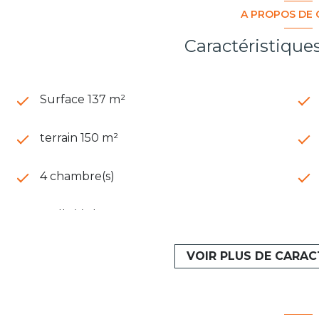
A PROPOS DE 
Caractéristique
Surface 137 m²
terrain 150 m²
4 chambre(s)
1 salle(s) d'eau
VOIR PLUS DE CARAC
cuisine séparée (équipée)
exposition Sud