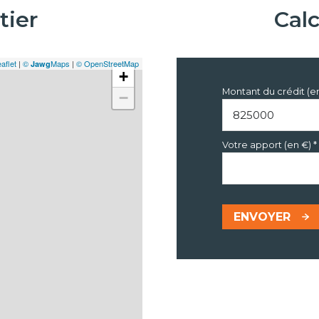
tier
Cal
aflet
|
©
Maps
|
© OpenStreetMap
Jawg
+
Montant du crédit (e
−
Votre apport (en €) *
ENVOYER