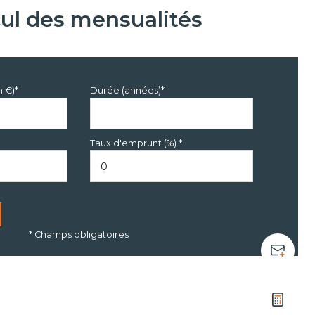
cul des mensualités
n €)*
Durée (années)*
Taux d'emprunt (%) *
* Champs obligatoires