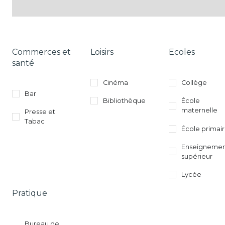
Commerces et
Loisirs
Ecoles
santé
Cinéma
Collège
Bar
Bibliothèque
École
maternelle
Presse et
Tabac
École primai
Enseigneme
supérieur
Lycée
Pratique
Bureau de