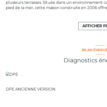
plusieurs terrasses. Située dans un environnement c
pied de la mer, cette maison construite en 2006 offre
vacances. D’une superficie de 137 m² avec une belle 
elle se compose de 4 chambres (une actuellement éq
lumineux et de plusieurs terrasses, dont une avec vu
AFFICHER P
de prestations et d'un confort appréciables au quotidie
électriques et nombreux rangements. Maison parfai
secondaire, avec une atmosphère chaleureuse et conv
détente. "les informations sur les risques auxquels 
www.géorisques.gouv.fr" . Honoraires à la charge du 
BILAN ÉNERG
CORVASCE 06 84 95 56 16 - Agent Commercial RSAC M
Diagnostics én
DPE ANCIENNE VERSION