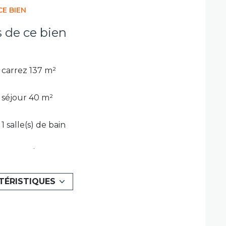
CE BIEN
s de ce bien
carrez 137 m²
séjour 40 m²
1 salle(s) de bain
construit en 2008
Chauffage individuel : air pulsé
TÉRISTIQUES
(climatisation)
3 niveau(x)