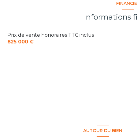
FINANCI
vue MER partielle
Informations f
interphone
Prix de vente honoraires TTC inclus
825 000 €
AUTOUR DU BIEN