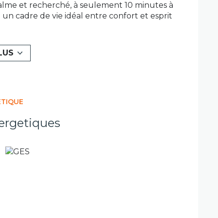
alme et recherché, à seulement 10 minutes à
 un cadre de vie idéal entre confort et esprit
réception de 40m2 ouverte sur l'extérieur,
uipée en dressing), d’espaces de vie
e mer. Très fonctionnelle, la maison dispose
LUS
n : 2 bains, 2 wc, climatisation, volets
te pour une résidence principale comme
iviale qui invite immédiatement à la
cet immeuble est exposé sont disponibles sur
vendeur - Contact pour ce bien : Michel
ÉTIQUE
arseille 435210216.
ergetiques