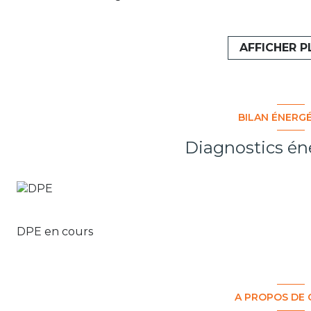
vendeur. Provisions mensuelles sur charges d'enviro
Aveni 07 61 53 41 49 - Agent Commercial RSAC Marse
Les informations sur les risques auxquels ce bien est 
AFFICHER P
Les informations sur les risques auxquels ce bien est 
BILAN ÉNERG
Diagnostics én
DPE en cours
A PROPOS DE 