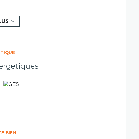
n 50 euros. Contact pour ce bien : Clémence
ille 908993058
exposé sont disponibles sur le site
Géorisques
LUS
exposé sont disponibles sur le site
Géorisques
ÉTIQUE
ergetiques
CE BIEN