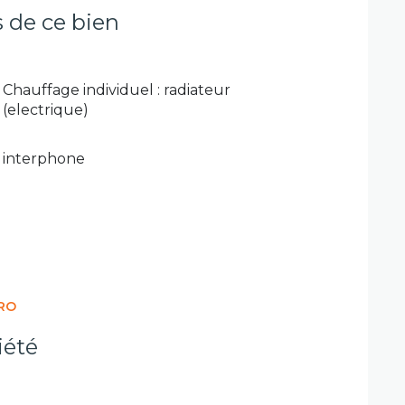
s de ce bien
Chauffage individuel : radiateur
(electrique)
interphone
RO
iété