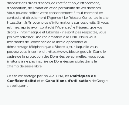
disposez des droits d’accès, de rectification, d’effacement,
d’opposition, de limitation et de portabilité de vos données.
Vous pouvez retirer votre consentement à tout moment en
contactant directement l’Agence / Le Réseau. Consultez le site
https://cnil.fr/fr
pour plus d’informations sur vos droits. Si vous
estimez, après avoir contacté l'Agence / le Réseau, que vos
droits « Informatique et Libertés » ne sont pas respectés, vous
pouvez adresser une réclamation à la CNIL. Nous vous
informons de l’existence de la liste d'opposition au
démarchage téléphonique « Bloctel », sur laquelle vous
pouvez vous inscrire ici :
https://www.bloctel.gouv.fr
. Dans le
cadre de la protection des Données personnelles, nous vous
invitons à ne pas inscrire de Données sensibles dans le
champ de saisie libre.
Ce site est protégé par reCAPTCHA, les
Politiques de
Confidentialité
et es
Conditions d'utilisation
de Google
s'appliquent.