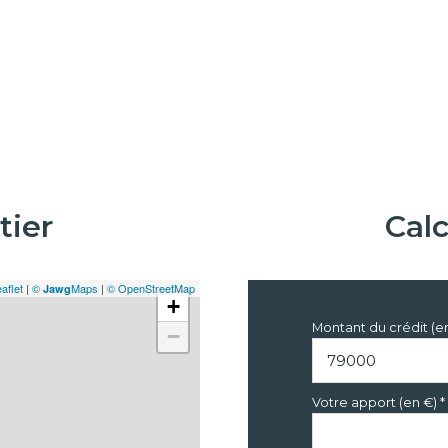
tier
Cal
aflet
|
©
Maps
|
© OpenStreetMap
Jawg
+
Montant du crédit (e
−
Votre apport (en €) *