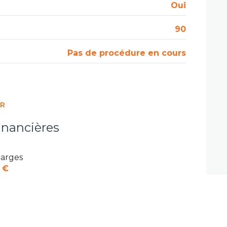
Oui
90
Pas de procédure en cours
ER
inancières
arges
 €