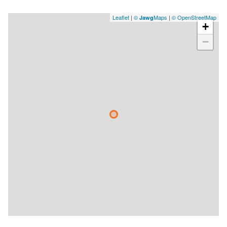
Leaflet
|
©
Maps
|
© OpenStreetMap
Jawg
+
−