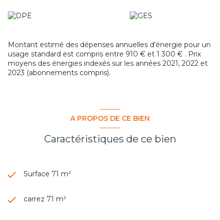
sont disponibles sur www.géorisques.gouv.fr. Cabinet
Laurent ALPHONSE. Contact pour ce bien : Michele
Corvasce 06 13 07 68 48. Agent commercial RSAC
Marseille 327 454 567.
Montant estimé des dépenses annuelles d'énergie pour un
usage standard est compris entre 910 € et 1 300 € . Prix
moyens des énergies indexés sur les années 2021, 2022 et
2023 (abonnements compris).
A PROPOS DE CE BIEN
Caractéristiques de ce bien
Surface 71 m²
carrez 71 m²