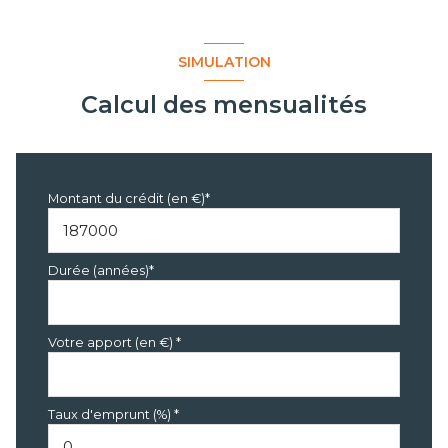
SIMULATION
Calcul des mensualités
Montant du crédit (en €)*
Durée (années)*
Votre apport (en €) *
Taux d'emprunt (%) *