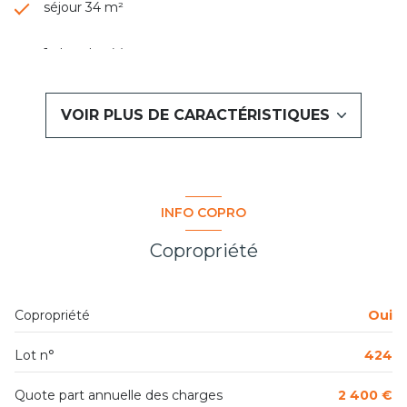
séjour 34 m²
1 chambre(s)
1 salle(s) de bain
VOIR PLUS DE CARACTÉRISTIQUES
cuisine séparée (équipée)
exposition Sud-Ouest
INFO COPRO
3 niveau(x)
Copropriété
3ème étage
Copropriété
Oui
3 étage(s)
Lot n°
424
vue dégagée
Quote part annuelle des charges
2 400 €