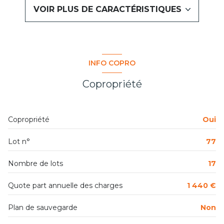
1 salle(s) d'eau
VOIR PLUS DE CARACTÉRISTIQUES
cuisine séparée (équipée)
Chauffage individuel : radiateur (electrique)
INFO COPRO
exposition Nord-Sud
Copropriété
1 niveau(x)
Copropriété
Oui
5ème étage
Lot n°
77
5 étage(s)
Nombre de lots
17
ascenseur
Quote part annuelle des charges
1 440 €
vue Colline de L'étoile
Plan de sauvegarde
Non