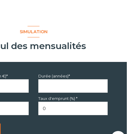
SIMULATION
cul des mensualités
n €)*
Durée (années)*
Taux d'emprunt (%) *