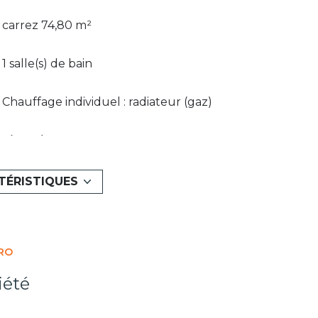
carrez 74,80 m²
1 salle(s) de bain
Chauffage individuel : radiateur (gaz)
2ème étage
ascenseur
TÉRISTIQUES
cave
RO
interphone
iété