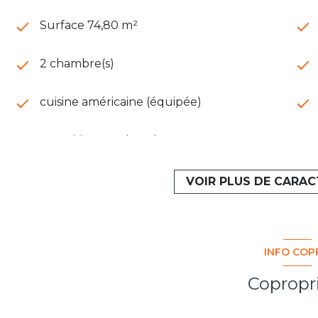
Surface 74,80 m²
2 chambre(s)
cuisine américaine (équipée)
exposition Nord-Sud
5 étage(s)
VOIR PLUS DE CARAC
vue Dégagée
INFO COP
balcon
Copropr