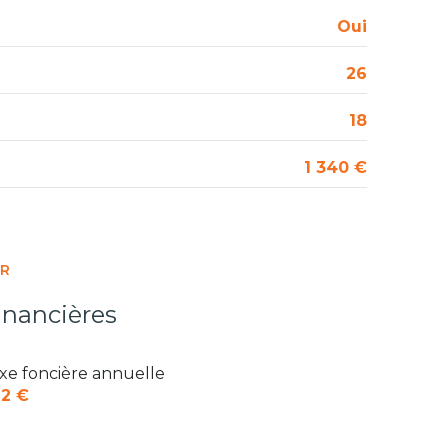
Oui
26
18
1 340 €
ER
inancières
xe foncière annuelle
2 €