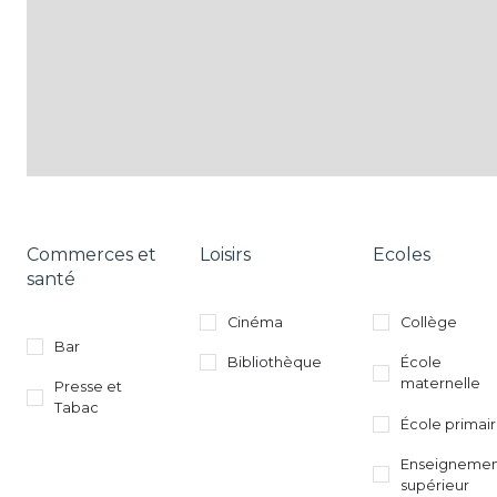
Commerces et
Loisirs
Ecoles
santé
Cinéma
Collège
Bar
Bibliothèque
École
maternelle
Presse et
Tabac
École primai
Enseigneme
supérieur