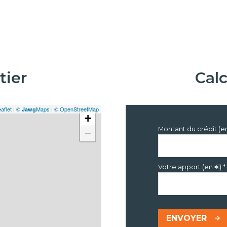
tier
Cal
aflet
|
©
Maps
|
© OpenStreetMap
Jawg
+
Montant du crédit (e
−
Votre apport (en €) *
ENVOYER