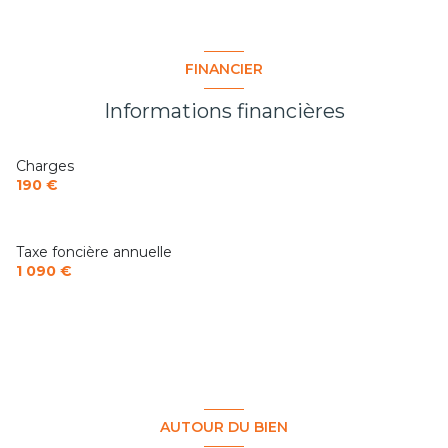
Chauffage collectif : au sol (autre)
FINANCIER
exposition Nord-Sud
Informations financières
10ème étage
Charges
190 €
13 étage(s)
vue Mer
Taxe foncière annuelle
1 090 €
cave
terrasse
loggia
AUTOUR DU BIEN