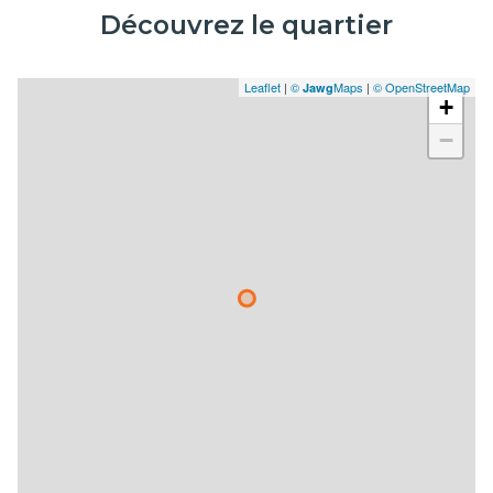
interphone
Découvrez le quartier
quartier Catalans
Leaflet
|
©
Maps
|
© OpenStreetMap
Jawg
+
−