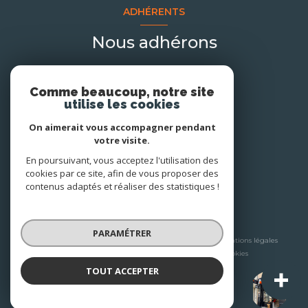
ADHÉRENTS
Nous adhérons
Comme beaucoup, notre site
utilise les cookies
On aimerait vous accompagner pendant
votre visite.
En poursuivant, vous acceptez l'utilisation des
cookies par ce site, afin de vous proposer des
contenus adaptés et réaliser des statistiques !
© 2026 | Tous droits réservés
PARAMÉTRER
Nos honoraires
Nos partenaires
Mentions légales
Admin
Politique RGPD
Cookies
TOUT ACCEPTER
A+ Immobilier-Patrimoine
Réalisé par :
Agence