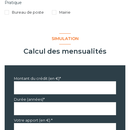
Pratique
Bureau de poste
Mairie
SIMULATION
Calcul des mensualités
Montant du crédit (en €)*
Durée (années)*
Votre apport (en €) *