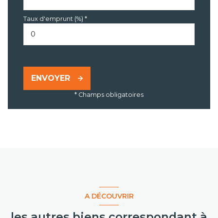
Taux d'emprunt (%) *
ENVOYER
* Champs obligatoires
A DÉCOUVRIR
les autres biens correspondant à