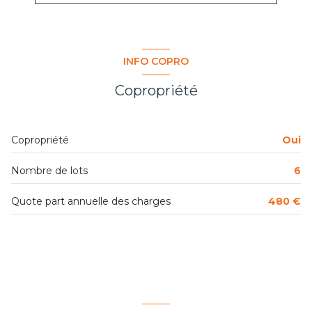
construit en 1900
cuisine séparée
INFO COPRO
Chauffage individuel : convecteur (electrique)
Copropriété
exposition Ouest
Copropriété
Oui
4 niveau(x)
Nombre de lots
6
3ème étage
Quote part annuelle des charges
480 €
4 étage(s)
vue RUE