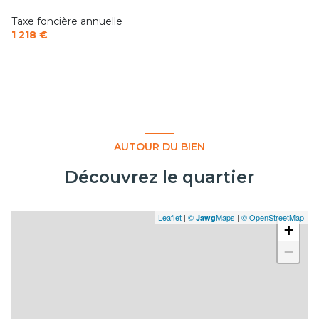
Taxe foncière annuelle
1 218 €
AUTOUR DU BIEN
Découvrez le quartier
Leaflet
|
©
Maps
|
© OpenStreetMap
Jawg
+
−