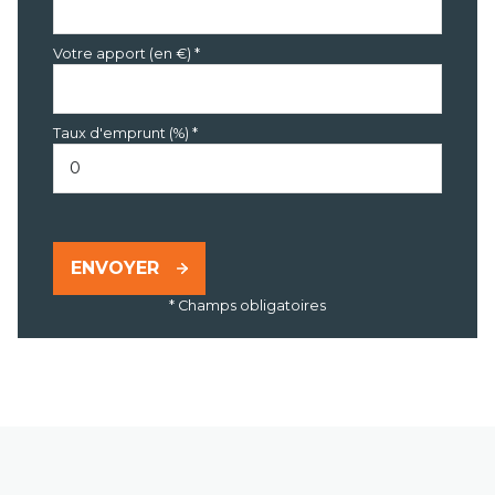
Votre apport (en €) *
Taux d'emprunt (%) *
ENVOYER
* Champs obligatoires