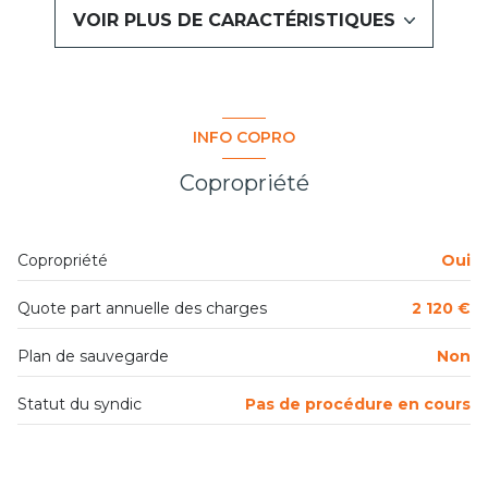
1 salle(s) de bain
VOIR PLUS DE CARACTÉRISTIQUES
cuisine séparée (équipée)
Chauffage collectif : radiateur (gaz)
INFO COPRO
1 parking(s)
Copropriété
exposition Est-Ouest
Copropriété
Oui
1 niveau(x)
Quote part annuelle des charges
2 120 €
6ème étage
Plan de sauvegarde
Non
7 étage(s)
Statut du syndic
Pas de procédure en cours
ascenseur