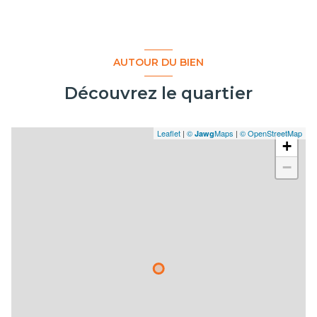
vue Rue et Jardin
cave
AUTOUR DU BIEN
balcon
Découvrez le quartier
terrasse
Leaflet
|
©
Maps
|
© OpenStreetMap
Jawg
+
interphone
−