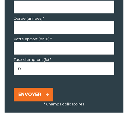
Durée (années)*
Votre apport (en €) *
Taux d'emprunt (%) *
ENVOYER
* Champs obligatoires