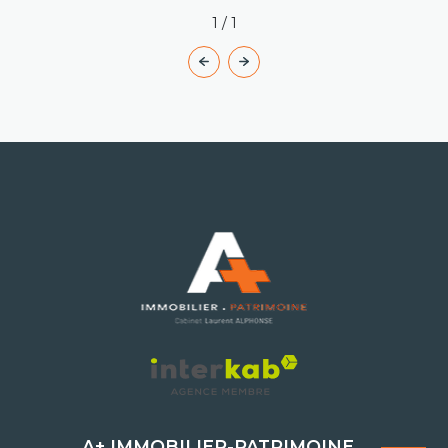
1
/
1
A+ IMMOBILIER-PATRIMOINE