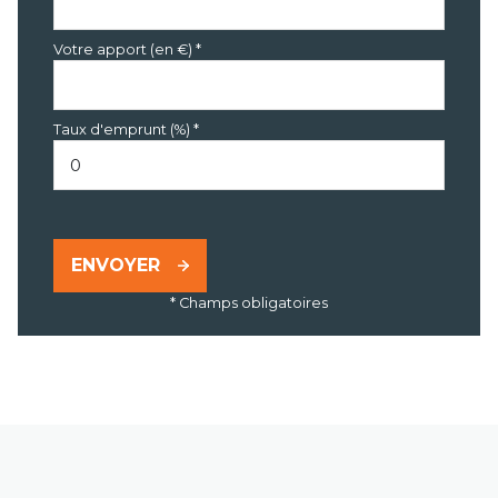
Votre apport (en €) *
Taux d'emprunt (%) *
ENVOYER
* Champs obligatoires