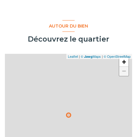
AUTOUR DU BIEN
Découvrez le quartier
Leaflet
|
©
Maps
|
© OpenStreetMap
Jawg
+
−