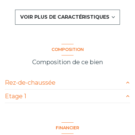
1 salle(s) d'eau
VOIR PLUS DE CARACTÉRISTIQUES
construit en 1900
cuisine séparée (équipée)
COMPOSITION
exposition Sud
Composition de ce bien
2 côté(s) mitoyen(s)
Rez-de-chaussée
2 niveau(x)
Etage 1
cuisine
7.05 m²
terrasse
bureau
8.00 m²
chambre
13.00 m²
arboré
chambre
10.69 m²
FINANCIER
salle d'eau
3.00 m²
interphone