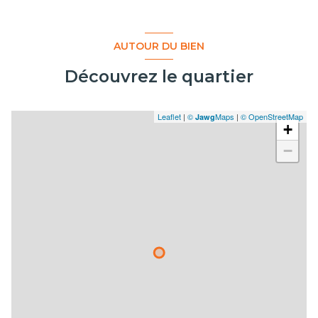
AUTOUR DU BIEN
Découvrez le quartier
Leaflet
|
©
Maps
|
© OpenStreetMap
Jawg
+
−