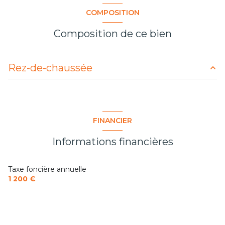
COMPOSITION
Composition de ce bien
Rez-de-chaussée
chambre
11 m²
cuisine
8 m²
FINANCIER
salon/sejour
13 m²
Informations financières
Taxe foncière annuelle
1 200 €