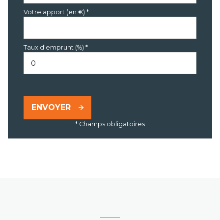
Votre apport (en €) *
Taux d'emprunt (%) *
ENVOYER
* Champs obligatoires