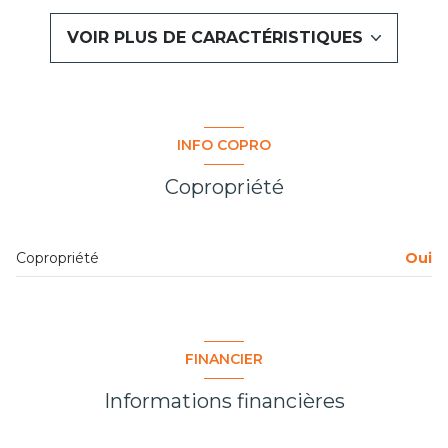
1 salle(s) d'eau
VOIR PLUS DE CARACTÉRISTIQUES
cuisine séparée
Chauffage individuel : radiateur (electrique)
INFO COPRO
1 garage(s)
Copropriété
1 parking(s)
Copropriété
Oui
exposition Est-Ouest
2 niveau(x)
FINANCIER
vue Jardin et copropriété
Informations financières
terrasse