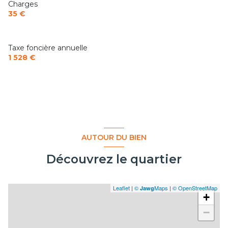
Charges
35 €
Taxe foncière annuelle
1 528 €
AUTOUR DU BIEN
Découvrez le quartier
Leaflet
|
©
Maps
|
© OpenStreetMap
Jawg
+
−