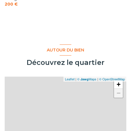
200 €
AUTOUR DU BIEN
Découvrez le quartier
Leaflet
|
©
Maps
|
© OpenStreetMap
Jawg
+
−