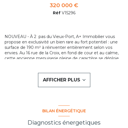
320 000 €
Réf
V15296
NOUVEAU - À 2 pas du Vieux-Port, A+ Immobilier vous
propose en exclusivité un bien rare au fort potentiel : une
surface de 190 m² à réinventer entièrement selon vos
envies. Au 16 rue de la Croix, en fond de cour et au calme,
cette ancienne menuiserie pleine de caractère se déploie
sur deux niveaux de 95 m² chacun. Les volumes généreux
et l’esprit atelier offrent un cadre idéal pour un projet
atypique : loft contemporain, espace professionnel ou
AFFICHER PLUS
usage mixte. Actuellement à destination professionnelle, le
bien pourrait évoluer vers une destination d’habitation ou
mixte sous réserve des démarches administratives
nécessaires. Les deux plateaux, aujourd’hui reliés par un
escalier intérieur, correspondent à deux lots distincts et
peuvent facilement être dissociés afin de créer deux
BILAN ÉNERGÉTIQUE
espaces totalement indépendants, chacun avec son propre
accès. Un bien singulier avec un fort potentiel de
Diagnostics énergetiques
valorisation. "les informations sur les risques auxquels ce