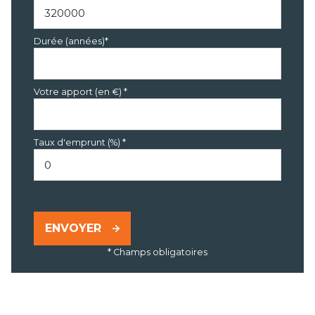
Durée (années)*
Votre apport (en €) *
Taux d'emprunt (%) *
ENVOYER
* Champs obligatoires