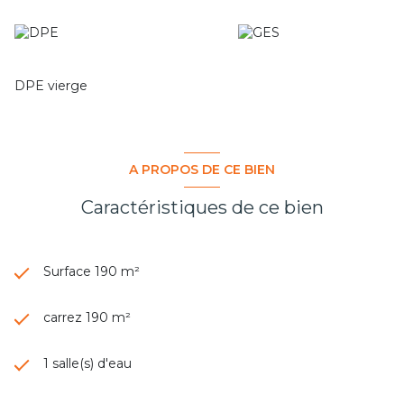
bien est exposé sont disponibles sur
www.géorisques.gouv.fr" . Honoraires à la charge du
Vendeur - Contact pour ce bien : Michel CORVASCE 06 84
95 56 16 - Agent Commercial RSAC Marseille 435210216.
DPE vierge
A PROPOS DE CE BIEN
Caractéristiques de ce bien
Surface 190 m²
carrez 190 m²
1 salle(s) d'eau